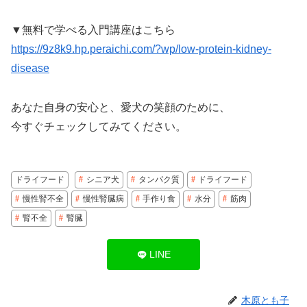
▼無料で学べる入門講座はこちら
https://9z8k9.hp.peraichi.com/?wp/low-protein-kidney-
disease
あなた自身の安心と、愛犬の笑顔のために、
今すぐチェックしてみてください。
ドライフード
シニア犬
タンパク質
ドライフード
慢性腎不全
慢性腎臓病
手作り食
水分
筋肉
腎不全
腎臓
LINE
木原とも子