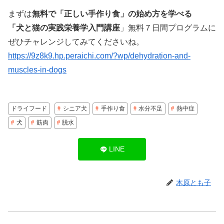
まずは
無料で「正しい手作り食」の始め方を学べる
「犬と猫の実践栄養学入門講座
」無料７日間プログラムに
ぜひチャレンジしてみてくださいね。
https://9z8k9.hp.peraichi.com/?wp/dehydration-and-
muscles-in-dogs
ドライフード
シニア犬
手作り食
水分不足
熱中症
犬
筋肉
脱水
LINE
木原とも子