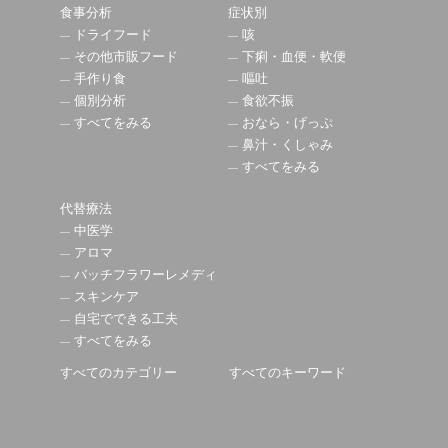
食事分析
症状別
ドライフード
咳
その他市販フード
下痢・血便・軟便
手作り食
嘔吐
個別分析
食欲不振
すべてをみる
おなら・げっぷ
鼻汁・くしゃみ
すべてをみる
代替療法
中医学
アロマ
バッチフラワーレメディ
スキンケア
自宅でできる工夫
すべてをみる
すべてのカテゴリー
すべてのキーワード