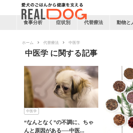
食事分析
症状別
代替療法
動物と
ホーム
代替療法
中医学
中医学
中医学
“なんとなく”の不調に、ちゃ
んと原因がある──中医...