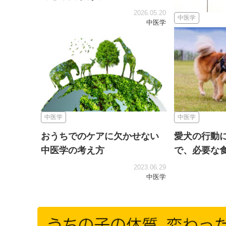
2026.05.20
中医学
中医学
愛犬・愛猫の
ットで行わな
中医学
中医学
おうちでのケアに欠かせない
愛犬の行動
中医学の考え方
で、必要な食
2023.06.29
中医学