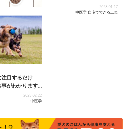
2023.01.17
中医学
自宅でできる工夫
薬膳は、○○とセ
いと無意味...
2023.03.05
中医学
に注目するだけ
事がわかります...
2023.02.22
中医学