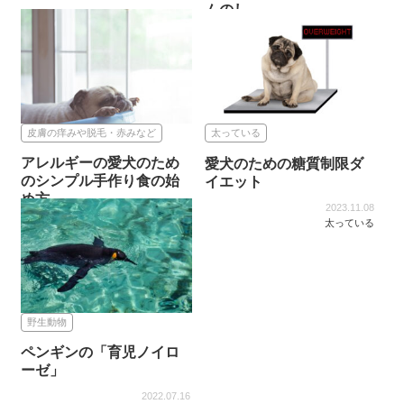
ムのし...
2026.05.04
アロマ
2026.05.04
できもの・腫瘍
皮膚の痒みや脱毛・赤みなど
太っている
アレルギーの愛犬のため
愛犬のための糖質制限ダ
のシンプル手作り食の始
イエット
め方
2023.11.08
太っている
2023.11.09
皮膚の痒みや脱毛・赤みなど
野生動物
ペンギンの「育児ノイロ
ーゼ」
2022.07.16