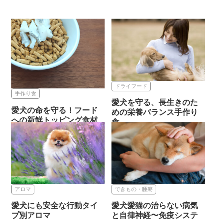
ドライフード
手作り食
愛犬を守る、長生きのた
愛犬の命を守る！フード
めの栄養バランス手作り
への新鮮トッピング食材
食
～冬バ...
2023.11.08
2023.04.15
ドライフード
手作り食
アロマ
できもの・腫瘍
愛犬にも安全な行動タイ
愛犬愛猫の治らない病気
プ別アロマ
と自律神経〜免疫システ