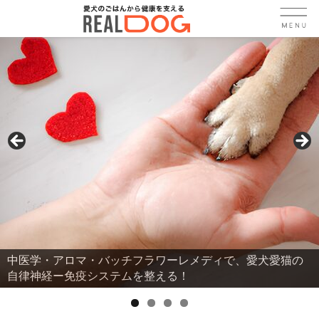
アロマ・バッチフラワーレメディで、愛犬愛猫の
犬や猫の
ー免疫システムを整える！
ではなく