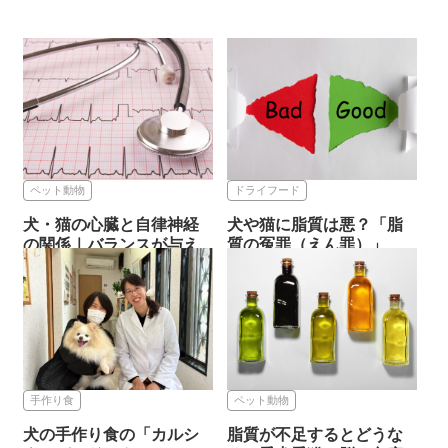
ペット動物
ドライフード
犬・猫の心臓と自律神経
犬や猫に脂質は悪？「脂
の関係｜バランスが与え
質の冤罪（えん罪）」
る影響...
2026.05.18
ドライフード
2026.05.18
ペット動物
手作り食
ペット動物
犬の手作り食の「カルシ
脂質が不足するとどうな