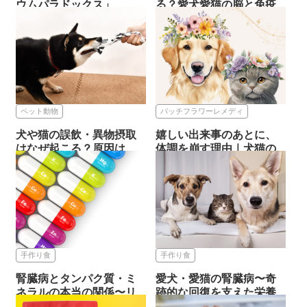
ウムパラドックス」
る？愛犬愛猫の脳と免疫
への影...
2026.06.16
手作り食
2026.05.18
ペット動物
ペット動物
バッチフラワーレメディ
犬や猫の誤飲・異物摂取
嬉しい出来事のあとに、
はなぜ起こる？原因は
体調を崩す理由｜犬猫の
「しつけ...
感情ケ...
2026.05.18
2026.03.26
ペット動物
バッチフラワーレメディ
手作り食
手作り食
腎臓病とタンパク質・ミ
愛犬・愛猫の腎臓病〜奇
ネラルの本当の関係〜リ
跡的な回復を支えた栄養
アルド...
セラピ...