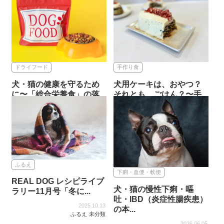
2026.07.06
2026.02.20
手作り食
手作り食
ドライフード
手作り食
犬・猫の健康を守るため
犬用ケーキは、おやつ？
に〜「総合栄養食」の落
それとも、ごはん？〜手
とし穴...
作り療...
2025.12.11
2025.11.03
ドライフード
手作り食
ふるえ
下痢・血便・軟便
REAL DOG レシピライブ
犬・猫の慢性下痢・嘔
ラリー11月号「冬に...
吐・IBD（炎症性腸疾患）
2025.10.13
の本...
ふるえ
未分類
2026.06.05