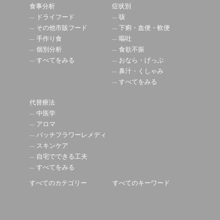
食事分析
症状別
ドライフード
咳
その他市販フード
下痢・血便・軟便
手作り食
嘔吐
個別分析
食欲不振
すべてをみる
おなら・げっぷ
鼻汁・くしゃみ
すべてをみる
代替療法
中医学
アロマ
バッチフラワーレメディ
スキンケア
自宅でできる工夫
すべてをみる
すべてのカテゴリー
すべてのキーワード