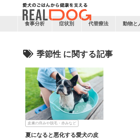
食事分析
症状別
代替療法
動物と
季節性
皮膚の痒みや脱毛・赤みなど
夏になると悪化する愛犬の皮