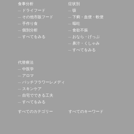
食事分析
症状別
ドライフード
咳
その他市販フード
下痢・血便・軟便
手作り食
嘔吐
個別分析
食欲不振
すべてをみる
おなら・げっぷ
鼻汁・くしゃみ
すべてをみる
代替療法
中医学
アロマ
バッチフラワーレメディ
スキンケア
自宅でできる工夫
すべてをみる
すべてのカテゴリー
すべてのキーワード