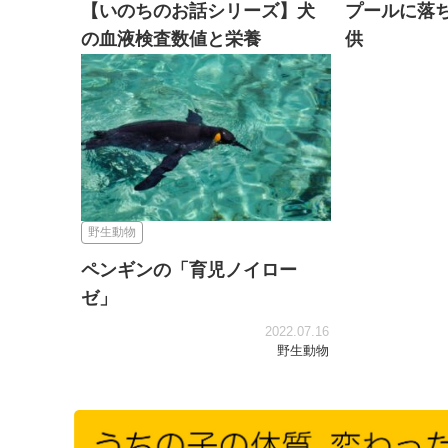
【いのちのお話シリーズ】犬
プールに落
の血液検査数値と栄養
供
2025.08.01
動物と人
野生動物
野生動物
ペンギンの「育児ノイロー
ゼ」
2022.07.16
野生動物