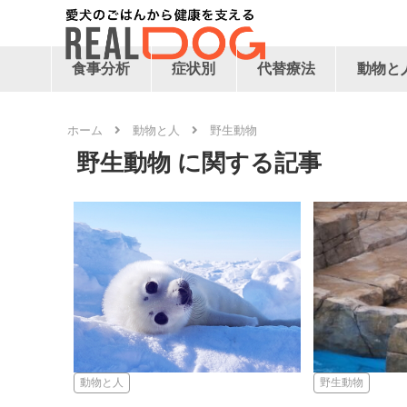
食事分析
症状別
代替療法
動物と
ホーム
動物と人
野生動物
野生動物
動物と人
野生動物