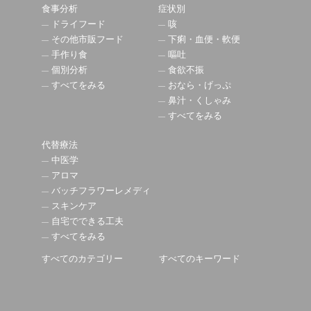
食事分析
症状別
ドライフード
咳
その他市販フード
下痢・血便・軟便
手作り食
嘔吐
個別分析
食欲不振
すべてをみる
おなら・げっぷ
鼻汁・くしゃみ
すべてをみる
代替療法
中医学
アロマ
バッチフラワーレメディ
スキンケア
自宅でできる工夫
すべてをみる
すべてのカテゴリー
すべてのキーワード