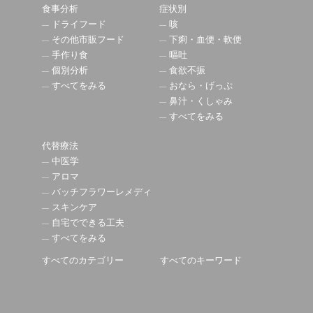
食事分析
症状別
ドライフード
咳
その他市販フード
下痢・血便・軟便
手作り食
嘔吐
個別分析
食欲不振
すべてをみる
おなら・げっぷ
鼻汁・くしゃみ
すべてをみる
代替療法
中医学
アロマ
バッチフラワーレメディ
スキンケア
自宅でできる工夫
すべてをみる
すべてのカテゴリー
すべてのキーワード