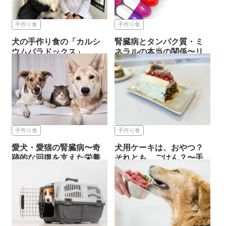
手作り食
手作り食
犬の手作り食の「カルシ
腎臓病とタンパク質・ミ
ウムパラドックス」
ネラルの本当の関係〜リ
アルド...
2026.06.16
手作り食
2026.07.06
手作り食
手作り食
手作り食
愛犬・愛猫の腎臓病〜奇
犬用ケーキは、おやつ？
跡的な回復を支えた栄養
それとも、ごはん？〜手
セラピ...
作り療...
2026.02.20
2025.11.03
手作り食
手作り食