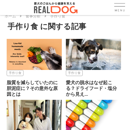
ホーム
食事分析
手作り食
手作り食
手作り食
手作り食
脂質を減らしていたのに
愛犬の脱水はなぜ起こ
胆泥症に？その意外な原
る？ドライフード・塩分
因とは
から見え...
2026.06.06
2026.05.30
手作り食
手作り食