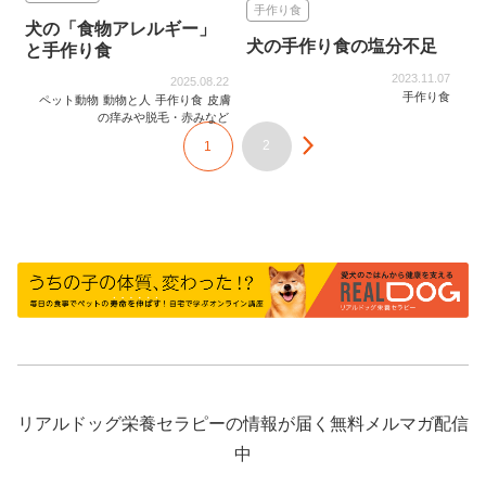
手作り食
犬の「食物アレルギー」
犬の手作り食の塩分不足
と手作り食
2023.11.07
2025.08.22
手作り食
ペット動物
動物と人
手作り食
皮膚
の痒みや脱毛・赤みなど
2
1
リアルドッグ栄養セラピーの情報が届く無料メルマガ配信
中