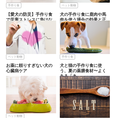
手作り食
ペット動物
【愛犬の防災】手作り食
犬の手作り食に鹿肉や馬
で災害ストレスに負けな
肉を使う場合の効果と正
い体づ...
しい使...
2025.10.15
2025.09.15
手作り食
ペット動物
手作り食
自宅でできる工
夫
ペット動物
手作り食
お薬に頼りすぎない犬の
犬と猫の手作り食に使
心臓病ケア
う、夏の薬膳食材〜よく
ある「き...
2025.09.02
ペット動物
咳
手作り食
2025.08.22
手作り食
ペット動物