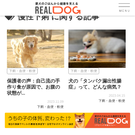
慢性下痢
下痢・血便・軟便
下痢・血便・軟便
保護者の声：自己流の手
犬の「タンパク漏出性腸
作り食が原因で、お腹の
症」って、どんな病気？
状態が...
2023.04.15
下痢・血便・軟便
2023.11.09
下痢・血便・軟便