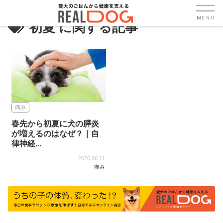
初夏
痛み
春先から初夏に犬の膵炎
が増えるのはなぜ？｜自
律神経...
2026.06.11
痛み