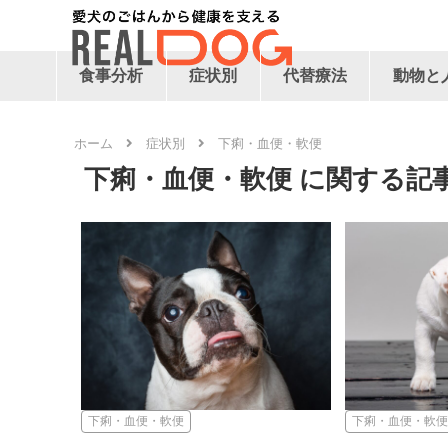
食事分析
症状別
代替療法
動物と
ホーム
症状別
下痢・血便・軟便
下痢・血便・軟便
下痢・血便・軟便
下痢・血便・軟便