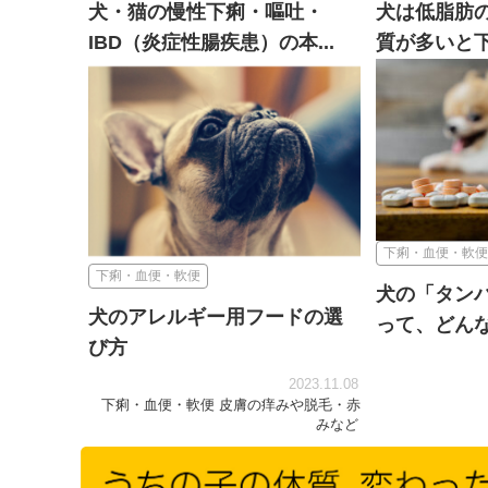
犬・猫の慢性下痢・嘔吐・
犬は低脂肪
IBD（炎症性腸疾患）の本...
質が多いと下
2026.06.05
下痢・血便・軟便
下痢・血便・軟便
下痢・血便・軟便
犬の「タン
犬のアレルギー用フードの選
って、どん
び方
2023.11.08
下痢・血便・軟便
皮膚の痒みや脱毛・赤
みなど