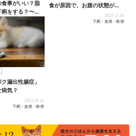
の食事がいい？脂
食が原因で、お腹の状態が...
痢をする？〜...
2023.11.09
下痢・血便・軟便
2025.10.02
下痢・血便・軟便
パク漏出性腸症」
な病気？
2023.04.15
下痢・血便・軟便