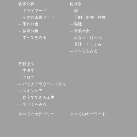
食事分析
症状別
ドライフード
咳
その他市販フード
下痢・血便・軟便
手作り食
嘔吐
個別分析
食欲不振
すべてをみる
おなら・げっぷ
鼻汁・くしゃみ
すべてをみる
代替療法
中医学
アロマ
バッチフラワーレメディ
スキンケア
自宅でできる工夫
すべてをみる
すべてのカテゴリー
すべてのキーワード