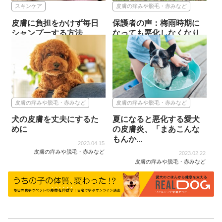
スキンケア
皮膚の痒みや脱毛・赤みなど
皮膚に負担をかけず毎日
保護者の声：梅雨時期に
シャンプーする方法
なっても悪化しなくなり
ました...
2025.10.14
スキンケア
2023.11.09
皮膚の痒みや脱毛・赤みなど
皮膚の痒みや脱毛・赤みなど
皮膚の痒みや脱毛・赤みなど
犬の皮膚を丈夫にするた
夏になると悪化する愛犬
めに
の皮膚炎、「まあこんな
もんか...
2023.04.15
皮膚の痒みや脱毛・赤みなど
2023.02.22
皮膚の痒みや脱毛・赤みなど