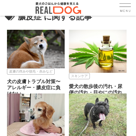
膿皮症
皮膚の痒みや脱毛・赤みなど
スキンケア
犬の皮膚トラブル対策〜
愛犬の散歩後の汚れ・尿
アレルギー・膿皮症に負
便の汚れ・目やにの汚れ
けない...
を拭き...
2025.10.01
2025.08.13
皮膚の痒みや脱毛・赤みなど
スキンケア