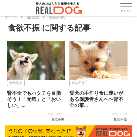
ホーム
症状別
食欲不振
食欲不振
食欲不振
食欲不振
腎不全でもハタチを目指
愛犬の手作り食に迷いが
そう！「元気」と「おい
ある保護者さんへ〜腎不
しい」...
全の事...
2025.09.15
2025.08.13
食欲不振
食欲不振