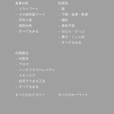
食事分析
症状別
ドライフード
咳
その他市販フード
下痢・血便・軟便
手作り食
嘔吐
個別分析
食欲不振
すべてをみる
おなら・げっぷ
鼻汁・くしゃみ
すべてをみる
代替療法
中医学
アロマ
バッチフラワーレメディ
スキンケア
自宅でできる工夫
すべてをみる
すべてのカテゴリー
すべてのキーワード