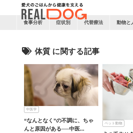
食事分析
症状別
代替療法
動物と
体質
中医学
“なんとなく”の不調に、ちゃ
ペット動物
んと原因がある──中医...